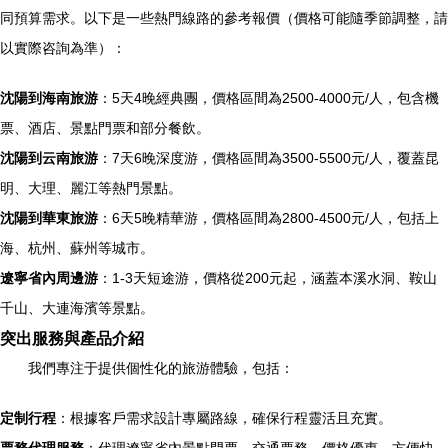
同預算需求。以下是一些熱門線路的參考報價（價格可能隨季節調整，請
以實際咨詢為準）：
沈陽到海南旅游
：5天4晚經典團，價格區間為2500-4000元/人，包含機
票、酒店、景點門票和部分餐飲。
沈陽到云南旅游
：7天6晚深度游，價格區間為3500-5500元/人，覆蓋昆
明、大理、麗江等熱門景點。
沈陽到華東旅游
：6天5晚精華游，價格區間為2800-4500元/人，包括上
海、杭州、蘇州等城市。
遼寧省內周邊游
：1-3天短途游，價格從200元起，涵蓋本溪水洞、鞍山
千山、大連海濱等景點。
突出服務與產品介紹
我們專注于提供個性化的旅游體驗，包括：
定制行程
：根據客戶需求設計專屬路線，確保行程靈活且充實。