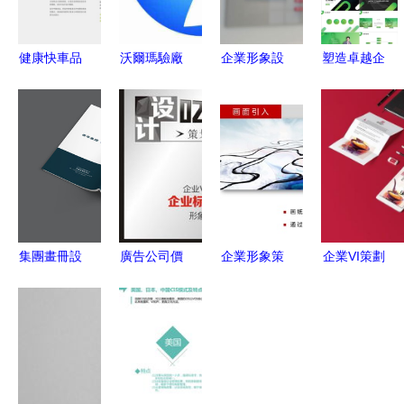
健康快車品
沃爾瑪驗廠
企業形象設
塑造卓越企
牌形象策劃
咨詢助力企
計 構筑無
業形象 策
與VI設計
業合規 東
形資產的戰
劃、構建與
構建值得信
莞市創達企
略基石
持續優化的
賴的企業視
業形象策劃
戰略路徑
覺識別系統
的專業角色
集團畫冊設
廣告公司價
企業形象策
企業VI策劃
計策劃 專
格、報價策
劃方案撰寫
領域實力標
業流程驅動
略解析與如
指南 構建
桿 解析當
下的企業形
何通過廣告
卓越品牌形
前最具實力
象塑造
網優化企業
象的藍圖
的企業形象
形象策劃
策劃公司