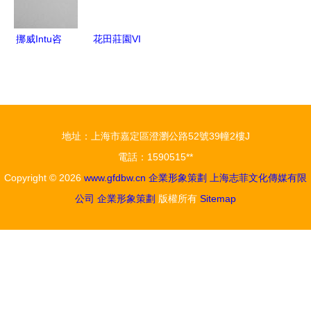
挪威Intu咨
花田莊園VI
詢公司形象
企業形象設
設計與策劃
計 構建品
以簡約與智
牌核心的視
慧塑造信任
覺與策略體
地址：上海市嘉定區澄瀏公路52號39幢2樓J
系
電話：1590515**
Copyright © 2026
www.gfdbw.cn
企業形象策劃
上海志菲文化傳媒有限
公司
企業形象策劃
版權所有
Sitemap