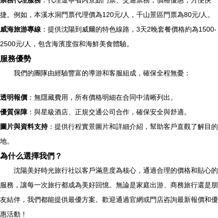
票務代理服務
：代理遼寧省內景點門票、交通票務，價格優惠，方便快
捷。例如，本溪水洞門票代理價為120元/人，千山景區門票為80元/人。
威海旅游專線
：提供沈陽到威爾的特色線路，3天2晚套餐價格約為1500-
2500元/人，包含海濱度假和海鮮美食體驗。
服務優勢
我們的團隊由經驗豐富的導游和客服組成，確保全程無憂：
透明報價
：無隱藏費用，所有價格明細在合同中清晰列出。
優質保障
：與星級酒店、正規交通公司合作，確保安全與舒適。
圖片與資料支持
：提供行程實景圖片和詳細介紹，幫助客戶直觀了解目的
地。
為什么選擇我們？
沈陽美好時光旅行社以客戶滿意度為核心，通過合理的價格和貼心的
服務，讓每一次旅行都成為美好回憶。無論是家庭出游、商務旅行還是朋
友結伴，我們都能提供最優方案。歡迎通過官網或門店咨詢最新報價和優
惠活動！