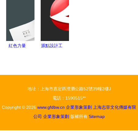
富硒茶業整
劃成本與創
析與策劃指
體品牌策劃
意價值的深
南
VIS設計手
度剖析
冊深度解析
紅色力量
源點設計工
專業企業宣
作室 專業
傳畫冊AI設
塑造品牌形
計素材，賦
象，助力企
能品牌形象
業卓越發展
地址：上海市嘉定區澄瀏公路52號39幢2樓J
策劃
電話：1590515**
Copyright © 2026
www.gfdbw.cn
企業形象策劃
上海志菲文化傳媒有限
公司
企業形象策劃
版權所有
Sitemap