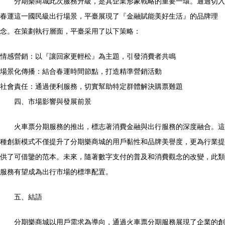
分期樂商城此次服務升級，是其企業形象戰略的重要一環。通過切入
春運這一國民級出行場景，平臺展現了『金融賦能美好生活』的品牌理
念。在策劃執行層面，平臺采用了以下策略：
情感營銷：以『讓回家更輕松』為主題，引發消費者共鳴
場景化傳播：結合春運時間節點，打造精準營銷活動
社會責任：通過便利服務，切實幫助特定群體解決購票難題
四、市場影響與發展前景
火車票分期服務的推出，標志著消費金融與出行服務的深度融合。這
種創新模式不僅提升了分期樂商城的用戶黏性和品牌美譽度，更為行業提
供了可借鑒的范本。未來，隨著數字支付的普及和消費觀念的改變，此類
服務有望成為出行市場的標準配置。
五、結語
分期樂商城以用戶需求為導向，通過火車票分期服務展現了企業的創