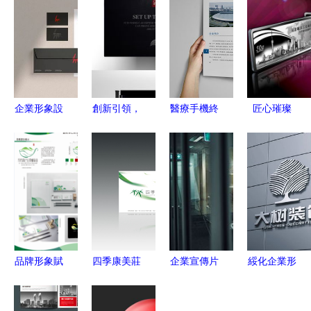
企業形象設
創新引領，
醫療手機終
匠心璀璨
計 從備選
形象鑄魂
端產品畫冊
從純金紀念
項到戰略必
——企業形
設計制作
章定制到企
選項的必然
象文化設計
業形象策劃
之路
展板海報策
的榮耀之路
劃全解析
品牌形象賦
四季康美莊
企業宣傳片
綏化企業形
能地方產業
園品牌形象
報價差異化
象設計精品
紫陽秦巴山
全案策劃
的背后 策
課程價格解